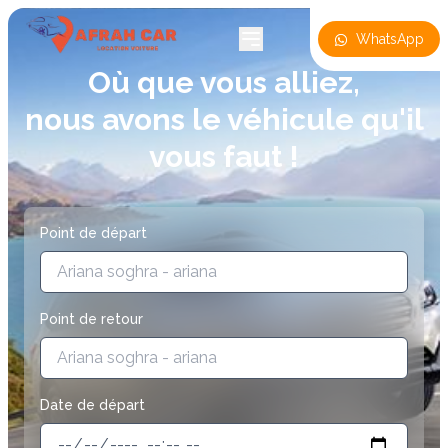
WhatsApp
Où que vous alliez,
nous avons le véhicule qu'il
vous faut !
Point de départ
Point de retour
Date de départ