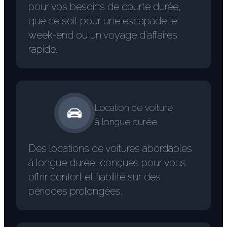
pour vos besoins de courte durée,
que ce soit pour une escapade le
week-end ou un voyage d'affaires
rapide.
Location de voiture
à longue durée
Des locations de voitures abordables
à longue durée, conçues pour vous
offrir confort et fiabilité sur des
périodes prolongées.