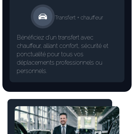
Transfert + chauffeur
Bénéficiez d'un transfert avec
chauffeur, alliant confort, sécurité et
ponctualité pour tous vos
déplacements professionnels ou
personnels.